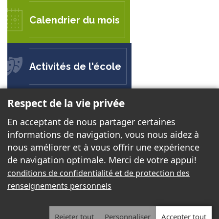
Calendrier du mois
Activités de l'école
Respect de la vie privée
ÉCOLE SECONDAIRE DU VERSANT
En acceptant de nous partager certaines
808, boul. de la Cité
informations de navigation, vous nous aidez à
Gatineau (Québec) J8R 3S8
nous améliorer et à vous offrir une expérience
de navigation optimale. Merci de votre appui!
Téléphone:
819 243-1144
conditions de confidentialité et de protection des
Télécopieur:
819 243-4408
renseignements personnels
Courriel:
versant@cssd.gouv.qc.ca
Rejeter tout
Personnaliser
Accepter tout