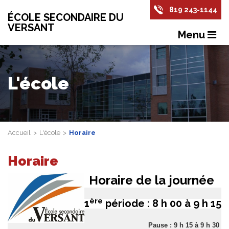
819 243-1144
ÉCOLE SECONDAIRE DU
VERSANT
Menu
L'école
Accueil
L'école
Horaire
Horaire
Horaire de la journée
ère
1
période : 8 h 00 à 9 h 15
Pause : 9 h 15 à 9 h 30