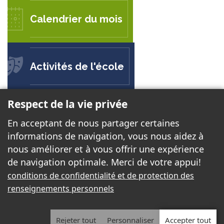
Calendrier du mois
Activités de l'école
Respect de la vie privée
ÉCOLE SECONDAIRE DU VERSANT
En acceptant de nous partager certaines
808, boul. de la Cité
informations de navigation, vous nous aidez à
Gatineau (Québec) J8R 3S8
nous améliorer et à vous offrir une expérience
de navigation optimale. Merci de votre appui!
Téléphone:
819 243-1144
conditions de confidentialité et de protection des
Télécopieur:
819 243-4408
renseignements personnels
Courriel:
versant@cssd.gouv.qc.ca
Rejeter tout
Personnaliser
Accepter tout