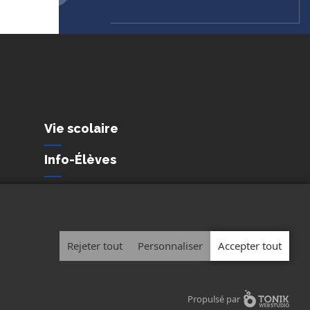
Vie scolaire
Info-Élèves
l
Nous joindre
tialité et de protection des
nnels
Rejeter tout
Personnaliser
Accepter tout
Propulsé par