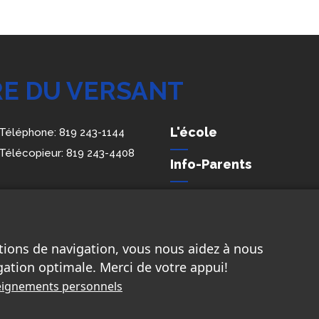
RE DU VERSANT
L'école
Téléphone:
819 243-1144
Télécopieur:
819 243-4408
Info-Parents
Membres du personne
Conditions de confiden
renseignements perso
tions de navigation, vous nous aidez à nous
gation optimale. Merci de votre appui!
nseignements personnels
 du Versant