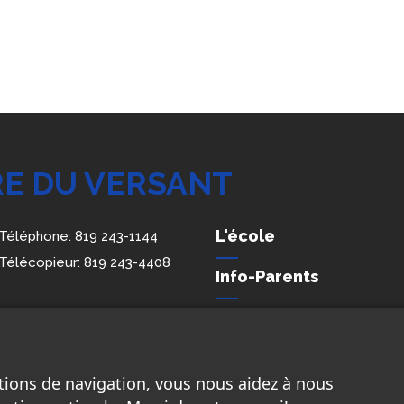
RE DU VERSANT
L'école
Téléphone:
819 243-1144
Télécopieur:
819 243-4408
Info-Parents
Membres du personne
Conditions de confiden
renseignements perso
tions de navigation, vous nous aidez à nous