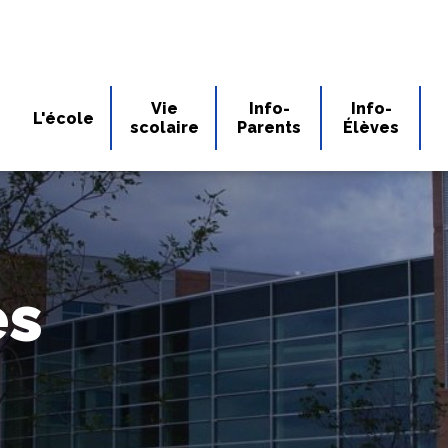
Vie
Info-
Info-
L'école
scolaire
Parents
Élèves
es