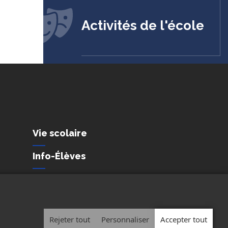
Activités de l'école
Vie scolaire
Info-Élèves
l
Nous joindre
tialité et de protection des
nnels
Rejeter tout
Personnaliser
Accepter tout