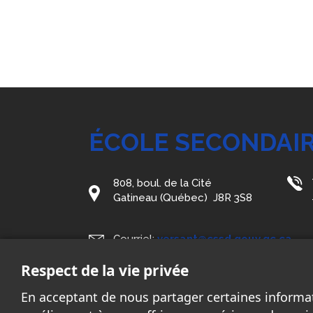
ÉCOLE SECONDAI
808, boul. de la Cité
Gatineau (Québec) J8R 3S8
Courriel:
versant@cssd.gouv.qc.ca
Respect de la vie privée
En acceptant de nous partager certaines informa